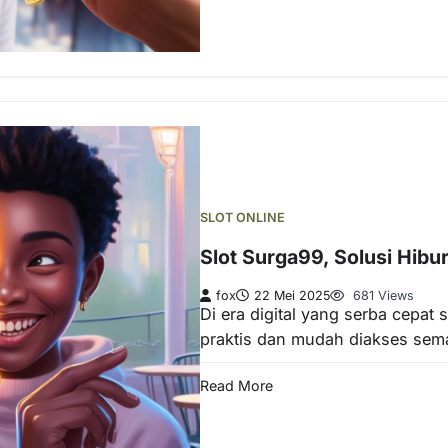
SLOT ONLINE
Slot Surga99, Solusi Hib
fox
22 Mei 2025
681 Views
Di era digital yang serba cepat
praktis dan mudah diakses sem
Read More