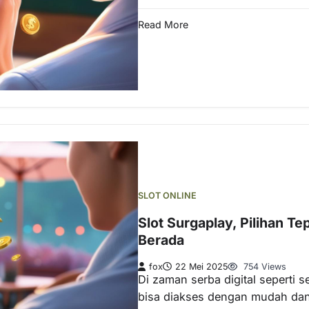
Read More
SLOT ONLINE
Slot Surgaplay, Pilihan T
Berada
fox
22 Mei 2025
754 Views
Di zaman serba digital seperti 
bisa diakses dengan mudah dan 