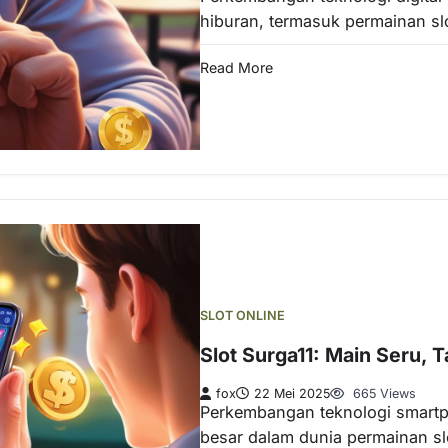
hiburan, termasuk permainan sl
Read More
SLOT ONLINE
Slot Surga11: Main Seru, 
fox
22 Mei 2025
665 Views
Perkembangan teknologi smartph
besar dalam dunia permainan slot