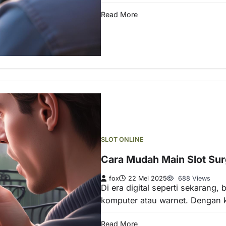
Read More
SLOT ONLINE
Cara Mudah Main Slot Sur
fox
22 Mei 2025
688 Views
Di era digital seperti sekarang,
komputer atau warnet. Dengan 
Read More