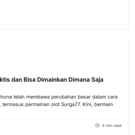
ktis dan Bisa Dimainkan Dimana Saja
phone telah membawa perubahan besar dalam cara
, termasuk permainan slot Surga77. Kini, bermain
4 min read