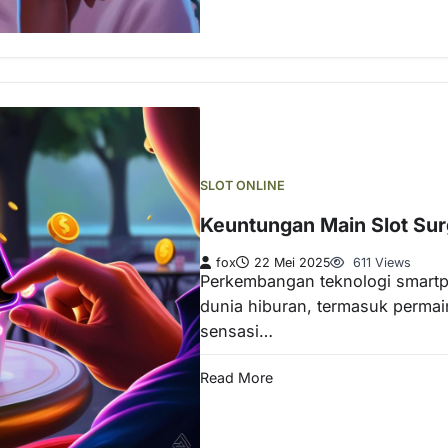
SLOT ONLINE
Keuntungan Main Slot Sur
fox
22 Mei 2025
611 Views
Perkembangan teknologi smart
dunia hiburan, termasuk permain
sensasi…
Read More