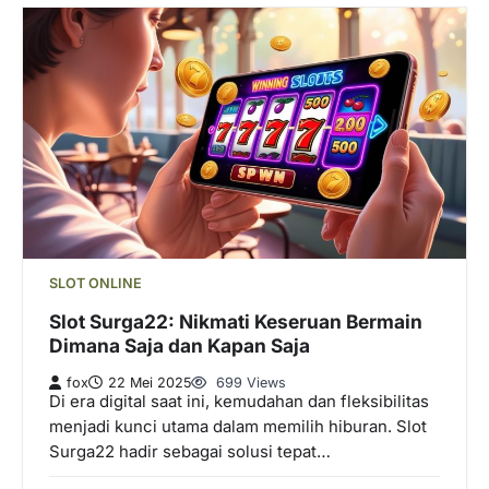
SLOT ONLINE
Slot Surga22: Nikmati Keseruan Bermain
Dimana Saja dan Kapan Saja
fox
22 Mei 2025
699 Views
Di era digital saat ini, kemudahan dan fleksibilitas
menjadi kunci utama dalam memilih hiburan. Slot
Surga22 hadir sebagai solusi tepat…