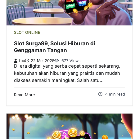
SLOT ONLINE
Slot Surga99, Solusi Hiburan di
Genggaman Tangan
fox
22 Mei 2025
677 Views
Di era digital yang serba cepat seperti sekarang,
kebutuhan akan hiburan yang praktis dan mudah
diakses semakin meningkat. Salah satu…
4 min read
Read More