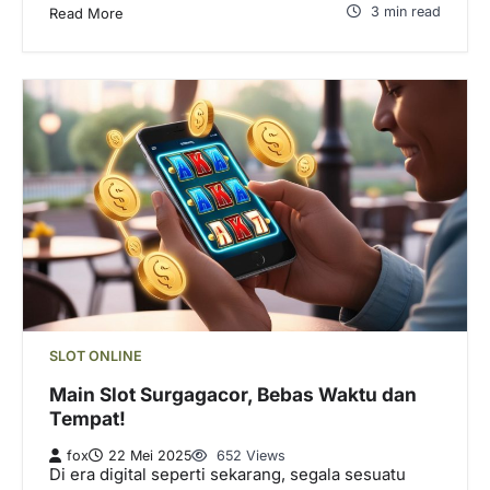
3 min read
Read More
SLOT ONLINE
Main Slot Surgagacor, Bebas Waktu dan
Tempat!
fox
22 Mei 2025
652 Views
Di era digital seperti sekarang, segala sesuatu