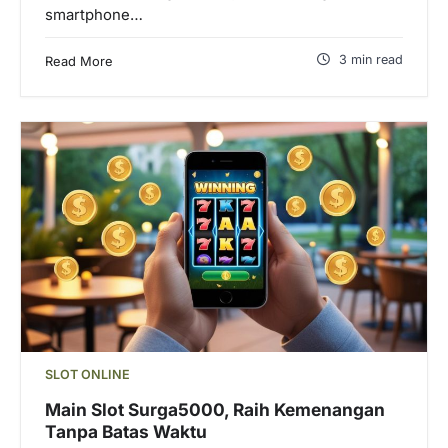
smartphone…
3 min read
Read More
SLOT ONLINE
Main Slot Surga5000, Raih Kemenangan
Tanpa Batas Waktu