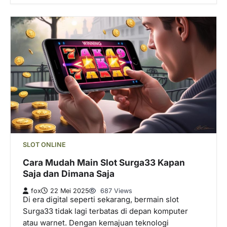
SLOT ONLINE
Cara Mudah Main Slot Surga33 Kapan
Saja dan Dimana Saja
fox
22 Mei 2025
687 Views
Di era digital seperti sekarang, bermain slot
Surga33 tidak lagi terbatas di depan komputer
atau warnet. Dengan kemajuan teknologi