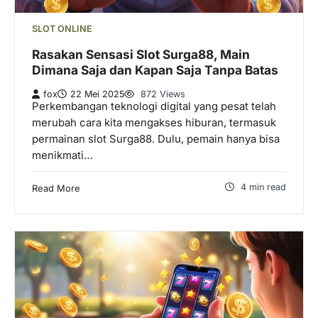
SLOT ONLINE
Rasakan Sensasi Slot Surga88, Main
Dimana Saja dan Kapan Saja Tanpa Batas
fox
22 Mei 2025
872 Views
Perkembangan teknologi digital yang pesat telah
merubah cara kita mengakses hiburan, termasuk
permainan slot Surga88. Dulu, pemain hanya bisa
menikmati…
4 min read
Read More