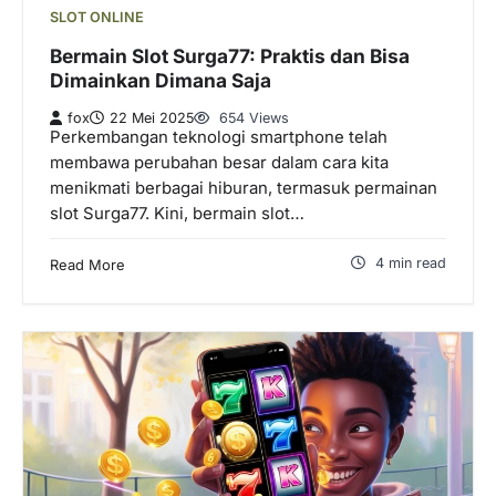
SLOT ONLINE
Bermain Slot Surga77: Praktis dan Bisa
Dimainkan Dimana Saja
fox
22 Mei 2025
654 Views
Perkembangan teknologi smartphone telah
membawa perubahan besar dalam cara kita
menikmati berbagai hiburan, termasuk permainan
slot Surga77. Kini, bermain slot…
4 min read
Read More