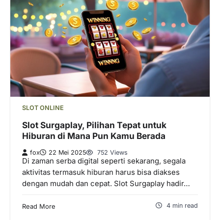
SLOT ONLINE
Slot Surgaplay, Pilihan Tepat untuk
Hiburan di Mana Pun Kamu Berada
fox
22 Mei 2025
752 Views
Di zaman serba digital seperti sekarang, segala
aktivitas termasuk hiburan harus bisa diakses
dengan mudah dan cepat. Slot Surgaplay hadir…
4 min read
Read More