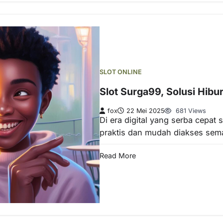
SLOT ONLINE
Slot Surga99, Solusi Hib
fox
22 Mei 2025
681 Views
Di era digital yang serba cepat
praktis dan mudah diakses sem
Read More