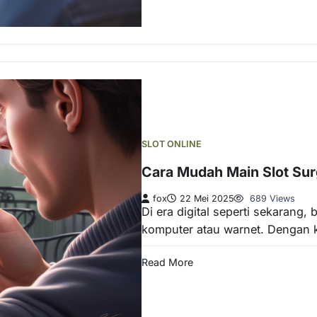
SLOT ONLINE
Cara Mudah Main Slot Sur
fox
22 Mei 2025
689 Views
Di era digital seperti sekarang,
komputer atau warnet. Dengan 
Read More