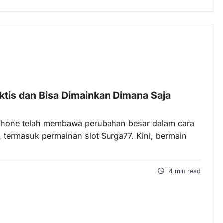
ktis dan Bisa Dimainkan Dimana Saja
phone telah membawa perubahan besar dalam cara
, termasuk permainan slot Surga77. Kini, bermain
4 min read