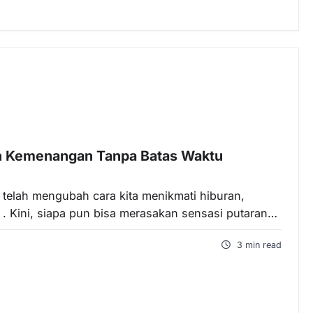
ih Kemenangan Tanpa Batas Waktu
telah mengubah cara kita menikmati hiburan,
. Kini, siapa pun bisa merasakan sensasi putaran…
3 min read