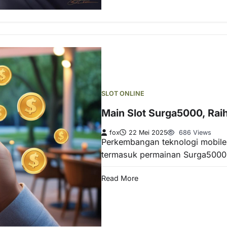
SLOT ONLINE
Main Slot Surga5000, Ra
fox
22 Mei 2025
686 Views
Perkembangan teknologi mobile 
termasuk permainan Surga5000 
Read More