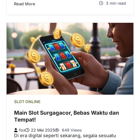
3 min read
Read More
SLOT ONLINE
Main Slot Surgagacor, Bebas Waktu dan
Tempat!
fox
22 Mei 2025
649 Views
Di era digital seperti sekarang, segala sesuatu