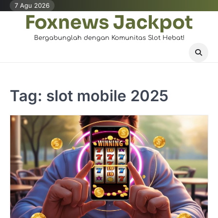
Skip
7 Agu 2026
Foxnews Jackpot
to
content
Bergabunglah dengan Komunitas Slot Hebat!
Tag:
slot mobile 2025