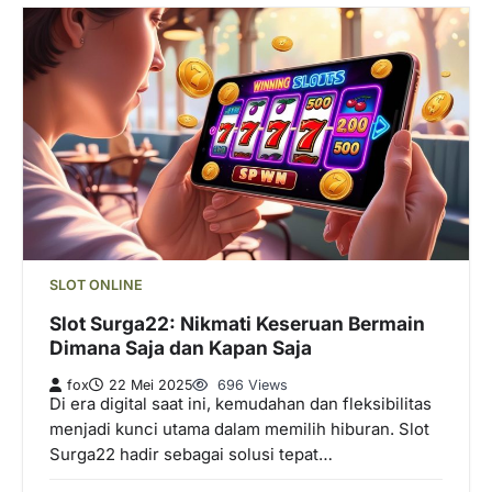
SLOT ONLINE
Slot Surga22: Nikmati Keseruan Bermain
Dimana Saja dan Kapan Saja
fox
22 Mei 2025
696 Views
Di era digital saat ini, kemudahan dan fleksibilitas
menjadi kunci utama dalam memilih hiburan. Slot
Surga22 hadir sebagai solusi tepat…