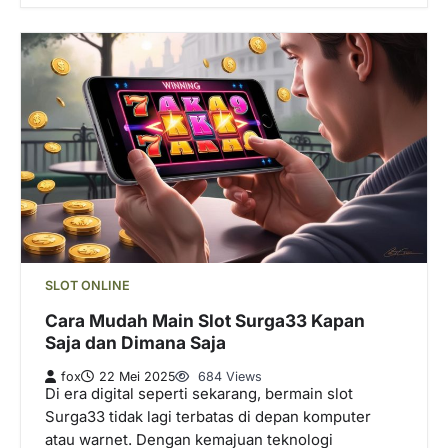
SLOT ONLINE
Cara Mudah Main Slot Surga33 Kapan
Saja dan Dimana Saja
fox
22 Mei 2025
684 Views
Di era digital seperti sekarang, bermain slot
Surga33 tidak lagi terbatas di depan komputer
atau warnet. Dengan kemajuan teknologi