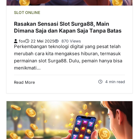
SLOT ONLINE
Rasakan Sensasi Slot Surga88, Main
Dimana Saja dan Kapan Saja Tanpa Batas
fox
22 Mei 2025
870 Views
Perkembangan teknologi digital yang pesat telah
merubah cara kita mengakses hiburan, termasuk
permainan slot Surga88. Dulu, pemain hanya bisa
menikmati…
4 min read
Read More